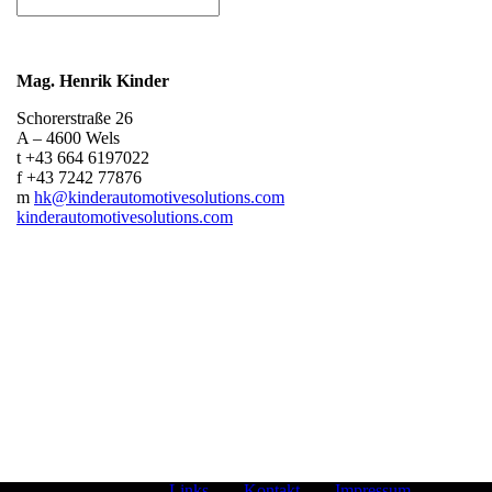
Zur Person
Statements
Galerie
Presse
Mag. Henrik Kinder
News
Schorerstraße 26
A – 4600 Wels
t +43 664 6197022
f +43 7242 77876
m
hk@kinderautomotivesolutions.com
kinderautomotivesolutions.com
Links
Kontakt
Impressum